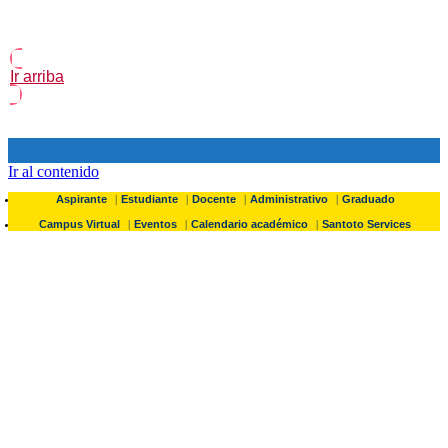
Ir arriba
Ir al contenido
Aspirante
Estudiante
Docente
Administrativo
Graduado
Campus Virtual
Eventos
Calendario académico
Santoto Services