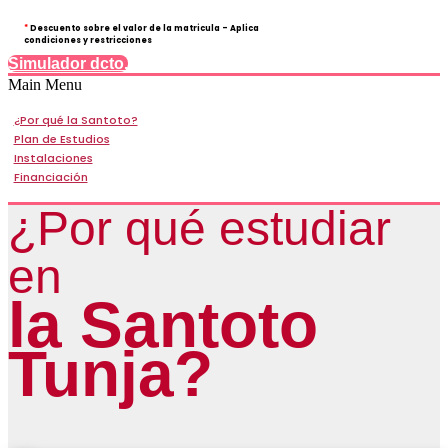
*
Descuento sobre el valor de la matricula - Aplica
condiciones y restricciones
Simulador dcto.
Main Menu
¿Por qué la Santoto?
Plan de Estudios
Instalaciones
Financiación
¿Por qué estudiar
en
la Santoto
Tunja?