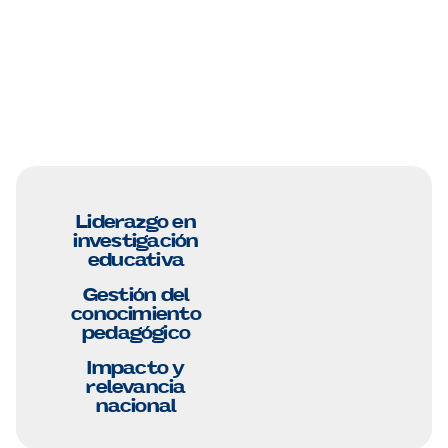
políticas en educación y cibercultura, con impacto y relevancia
en el medio local, regional y nacional para mostrar en el tiempo
producción de conocimiento que resignifique las funciones
sustantivas de la USTA y que sea visible su impacto como valor
agregado.
Liderazgo en
investigación
educativa
Gestión del
conocimiento
pedagógico
Impacto y
relevancia
nacional