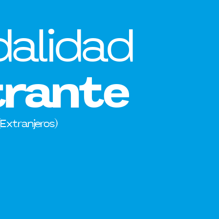
alidad
trante
(Extranjeros)