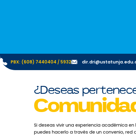
PBX: (608) 7440404 / 5932
dir.dri@ustatunja.edu.
¿Deseas pertenece
Comunida
Si deseas vivir una experiencia académica en
puedes hacerlo a través de un convenio, red o 